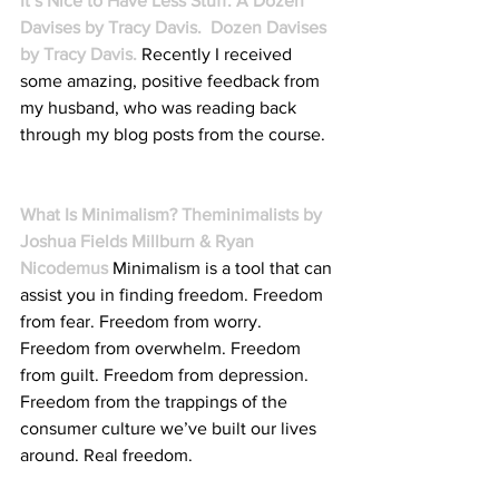
It’s Nice to Have Less Stuff. A Dozen 
Davises by Tracy Davis.  
Dozen Davises 
by Tracy Davis.
Recently I received 
some amazing, positive feedback from 
my husband, who was reading back 
through my blog posts from the course.
What Is Minimalism?
Theminimalists by 
Joshua Fields Millburn & Ryan 
Nicodemus
 Minimalism is a tool that can 
assist you in finding freedom. Freedom 
from fear. Freedom from worry. 
Freedom from overwhelm. Freedom 
from guilt. Freedom from depression. 
Freedom from the trappings of the 
consumer culture we’ve built our lives 
around. Real freedom.