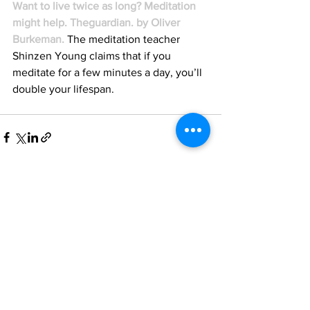
Want to live twice as long? Meditation 
might help. Theguardian. by Oliver 
Burkeman.
 The meditation teacher 
Shinzen Young claims that if you 
meditate for a few minutes a day, you’ll 
double your lifespan. 
Comments
Write a comment...